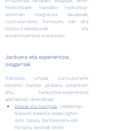
emozionala bezalako ikasgaiak, lehen 
hezkuntzatik Irlandako hezkuntza-
sisteman integratuta daudenak, 
curriculumaren funtsezko zati dira 
bizitza-trebetasunak eta 
autokontzientzia sustatzeko.
Jarduera eta esperientzia 
osagarriak
Trantsizio Urteak curriculumetik 
kanpoko hainbat jarduera eskaintzen 
ditu, hezkuntza-esperientzia 
aberasteko diseinatuak:
Bidaiak eta txangoak
: Udaberrian, 
ikasleek ikasketa-bidaia egiten 
dute Italiara, Bartzelonara edo 
Parisera, besteak beste.