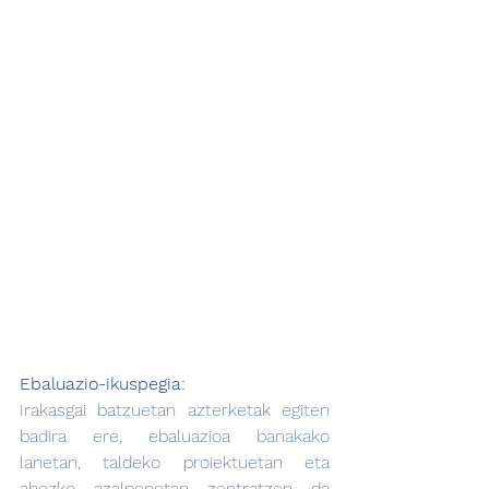
Ebaluazio-ikuspegia:
Irakasgai batzuetan azterketak egiten 
badira ere, ebaluazioa banakako 
lanetan, taldeko proiektuetan eta 
ahozko azalpenetan zentratzen da 