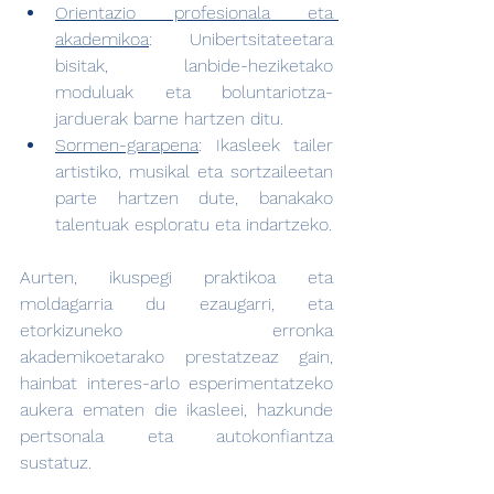
Orientazio profesionala eta 
akademikoa
: Unibertsitateetara 
bisitak, lanbide-heziketako 
moduluak eta boluntariotza-
jarduerak barne hartzen ditu. 
Sormen-garapena
: Ikasleek tailer 
artistiko, musikal eta sortzaileetan 
parte hartzen dute, banakako 
talentuak esploratu eta indartzeko.
Aurten, ikuspegi praktikoa eta 
moldagarria du ezaugarri, eta 
etorkizuneko erronka 
akademikoetarako prestatzeaz gain, 
hainbat interes-arlo esperimentatzeko 
aukera ematen die ikasleei, hazkunde 
pertsonala eta autokonfiantza 
sustatuz.