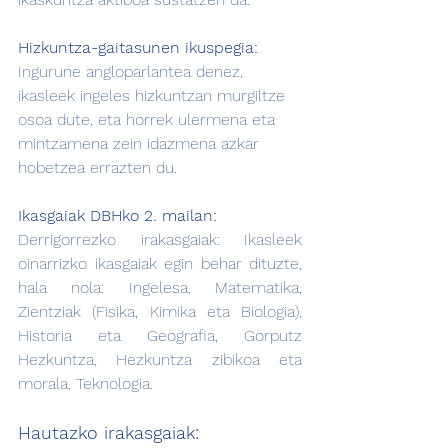
Hizkuntza-gaitasunen ikuspegia:
Ingurune angloparlantea denez, 
ikasleek ingeles hizkuntzan murgiltze 
osoa dute, eta horrek ulermena eta 
mintzamena zein idazmena azkar 
hobetzea errazten du.
Ikasgaiak DBHko 2. mailan:
Derrigorrezko irakasgaiak: Ikasleek 
oinarrizko ikasgaiak egin behar dituzte, 
hala nola: Ingelesa, Matematika, 
Zientziak (Fisika, Kimika eta Biologia), 
Historia eta Geografia, Gorputz 
Hezkuntza, Hezkuntza zibikoa eta 
morala, Teknologia.
Hautazko irakasgaiak: