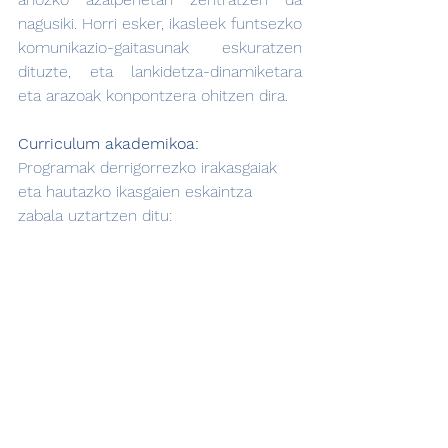
nagusiki. Horri esker, ikasleek funtsezko 
komunikazio-gaitasunak eskuratzen 
dituzte, eta lankidetza-dinamiketara 
eta arazoak konpontzera ohitzen dira.
Curriculum akademikoa:
Programak derrigorrezko irakasgaiak 
eta hautazko ikasgaien eskaintza 
zabala uztartzen ditu: