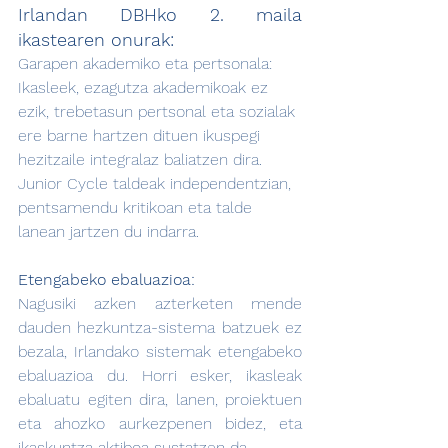
Irlandan DBHko 2. maila 
ikastearen onurak:
Garapen akademiko eta pertsonala: 
Ikasleek, ezagutza akademikoak ez 
ezik, trebetasun pertsonal eta sozialak 
ere barne hartzen dituen ikuspegi 
hezitzaile integralaz baliatzen dira. 
Junior Cycle taldeak independentzian, 
pentsamendu kritikoan eta talde 
lanean jartzen du indarra.
Etengabeko ebaluazioa:
Nagusiki azken azterketen mende 
dauden hezkuntza-sistema batzuek ez 
bezala, Irlandako sistemak etengabeko 
ebaluazioa du. Horri esker, ikasleak 
ebaluatu egiten dira, lanen, proiektuen 
eta ahozko aurkezpenen bidez, eta 
ikaskuntza aktiboa sustatzen da.