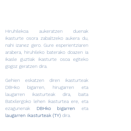
Hiruhilekoa aukeratzen duenak 
ikasturte osora zabaltzeko aukera du, 
nahi izanez gero. Gure esperientziaren 
arabera, hiruhileko baterako doazen ia 
ikasle guztiak ikasturte osoa egiteko 
gogoz geratzen dira.
Gehien eskatzen diren ikasturteak 
DBHko bigarren, hirugarren eta 
laugarren ikasturteak dira, baita 
Batxilergoko lehen ikasturtea ere, eta 
ezagunenak 
DBHko bigarren 
eta 
laugarren ikasturteak (TY) 
dira.