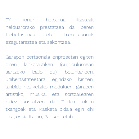
TY honen helburua ikasleak 
helduarorako prestatzea da, beren 
trebetasunak eta trebetasunak 
ezagutaraztea eta sakontzea.
Garapen pertsonala enpresetan egiten 
diren lan-praktiken (curriculumean 
sartzeko balio du), boluntarioen, 
unibertsitateetara egindako bisiten, 
lanbide-heziketako moduluen, garapen 
artistiko, musikal eta sortzailearen 
bidez sustatzen da. Tokian tokiko 
txangoak eta ikasketa bidaia egin ohi 
dira; eskia Italian, Parisen, etab.