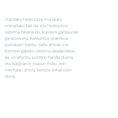
Irlandako hezkuntza munduko 
onenetako bat da, eta hezkuntza-
sistema bikaina du, ikasleen gaitasunak 
garatzea eta ikaskuntza praktikoa 
sustatzen baititu, baita arteak ere. 
Estresik gabeko sistema akademikoa 
da, errefortzu positibo handia duena 
eta ikaslearen osasun fisiko zein 
mentalari arreta berezia eskaintzen 
diona.