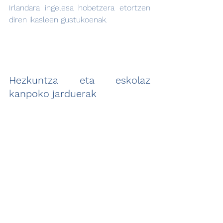
Irlandara ingelesa hobetzera etortzen 
diren ikasleen gustukoenak.
Hezkuntza eta eskolaz 
kanpoko jarduerak