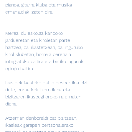
pianoa, gitarra kluba eta musika 
emanaldiak izaten dira.
Merezi du eskolaz kanpoko 
jardueretan eta kiroletan parte 
hartzea, bai ikastetxean, bai inguruko 
kirol klubetan, horrela berehala 
integratuko baitira eta betiko lagunak 
egingo baitira.
Ikasleek ikasteko estilo desberdina bizi 
dute, burua irekitzen diena eta 
bizitzaren ikuspegi orokorra ematen 
diena.
Atzerrian denboraldi bat bizitzean, 
ikasleak garapen pertsonalerako 