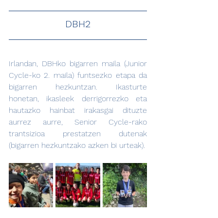
DBH2
Irlandan, DBHko bigarren maila (Junior 
Cycle-ko 2. maila) funtsezko etapa da 
bigarren hezkuntzan. Ikasturte 
honetan, ikasleek derrigorrezko eta 
hautazko hainbat irakasgai dituzte 
aurrez aurre, Senior Cycle-rako 
trantsizioa prestatzen dutenak 
(bigarren hezkuntzako azken bi urteak).