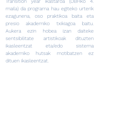
Transition year ikastaroa (DBHko 4. 
maila) da programa hau egiteko urterik 
ezagunena, oso praktikoa baita eta 
presio akademiko txikiagoa baitu. 
Aukera ezin hobea izan daiteke 
sentsibilitate artistikoak dituzten 
ikasleentzat eta/edo sistema 
akademiko hutsak motibatzen ez 
dituen ikasleentzat.