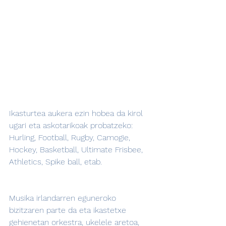
Ikasturtea aukera ezin hobea da kirol 
ugari eta askotarikoak probatzeko: 
Hurling, Football, Rugby, Camogie, 
Hockey, Basketball, Ultimate Frisbee, 
Athletics, Spike ball, etab.
Musika irlandarren eguneroko 
bizitzaren parte da eta ikastetxe 
gehienetan orkestra, ukelele aretoa, 