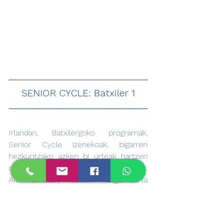
SENIOR CYCLE: Batxiler 1
Irlandan, Batxilergoko programak, 
Senior Cycle izenekoak, bigarren 
hezkuntzako azken bi urteak hartzen 
ditu, 5th Year eta 6th Year izenekoak. 
Aldi horretan, ikasleek ikasgai sorta 
zabal baten artean aukeratzeko aukera 
dute, eta, horri esker, intereseko 
arloetan espezializatzen has daitezke 