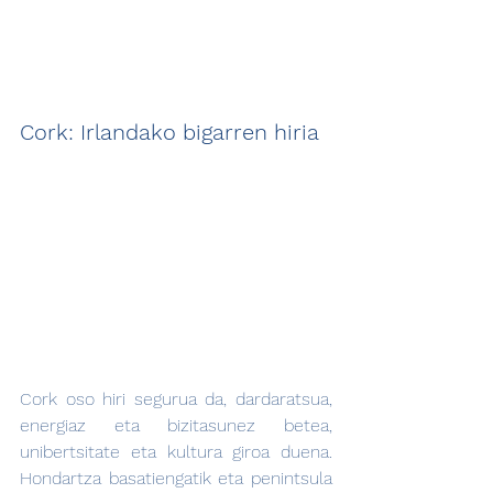
Cork: Irlandako bigarren hiria
Cork oso hiri segurua da, dardaratsua, 
energiaz eta bizitasunez betea, 
unibertsitate eta kultura giroa duena. 
Hondartza basatiengatik eta penintsula 