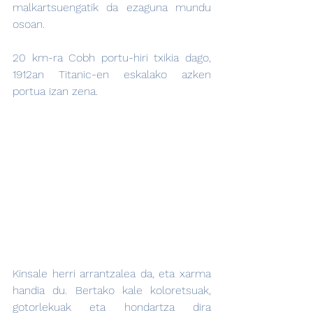
malkartsuengatik da ezaguna mundu 
osoan.
20 km-ra Cobh portu-hiri txikia dago, 
1912an Titanic-en eskalako azken 
portua izan zena.
Kinsale herri arrantzalea da, eta xarma 
handia du. Bertako kale koloretsuak, 
gotorlekuak eta hondartza dira 