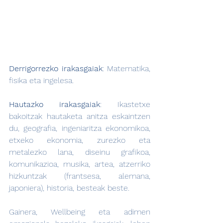
Derrigorrezko irakasgaiak
: Matematika, 
fisika eta ingelesa.
Hautazko irakasgaiak
: Ikastetxe 
bakoitzak hautaketa anitza eskaintzen 
du, geografia, ingeniaritza ekonomikoa, 
etxeko ekonomia, zurezko eta 
metalezko lana, diseinu grafikoa, 
komunikazioa, musika, artea, atzerriko 
hizkuntzak (frantsesa, alemana, 
japoniera), historia, besteak beste.
Gainera, Wellbeing eta adimen 