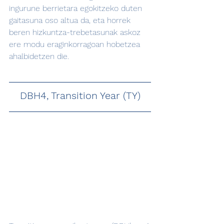
ingurune berrietara egokitzeko duten 
gaitasuna oso altua da, eta horrek 
beren hizkuntza-trebetasunak askoz 
ere modu eraginkorragoan hobetzea 
ahalbidetzen die.
DBH4, Transition Year (TY)