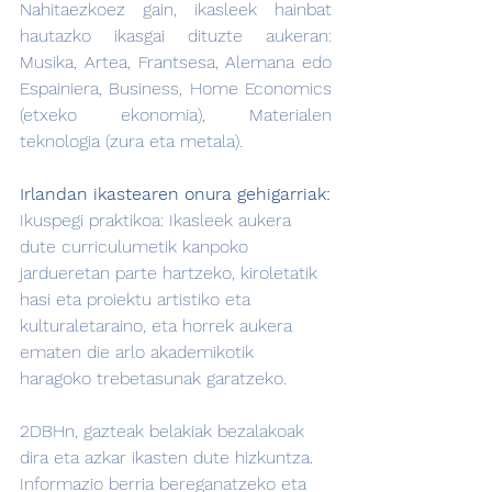
Nahitaezkoez gain, ikasleek hainbat 
hautazko ikasgai dituzte aukeran: 
Musika, Artea, Frantsesa, Alemana edo 
Espainiera, Business, Home Economics 
(etxeko ekonomia), Materialen 
teknologia (zura eta metala).
Irlandan ikastearen onura gehigarriak:
Ikuspegi praktikoa: Ikasleek aukera 
dute curriculumetik kanpoko 
jardueretan parte hartzeko, kiroletatik 
hasi eta proiektu artistiko eta 
kulturaletaraino, eta horrek aukera 
ematen die arlo akademikotik 
haragoko trebetasunak garatzeko.
2DBHn, gazteak belakiak bezalakoak 
dira eta azkar ikasten dute hizkuntza. 
Informazio berria bereganatzeko eta 