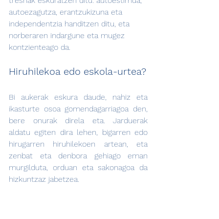
tresnak eskuratzen ditu: autoestimua, 
autoezagutza, erantzukizuna eta 
independentzia handitzen ditu, eta 
norberaren indargune eta mugez 
kontzienteago da.
Hiruhilekoa edo eskola-urtea?
Bi aukerak eskura daude, nahiz eta 
ikasturte osoa gomendagarriagoa den, 
bere onurak direla eta. Jarduerak 
aldatu egiten dira lehen, bigarren edo 
hirugarren hiruhilekoen artean, eta 
zenbat eta denbora gehiago eman 
murgilduta, orduan eta sakonagoa da 
hizkuntzaz jabetzea.